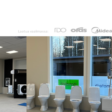
Etusivu
LVI-palvelut
Myymälä
Laatua vaalimassa: